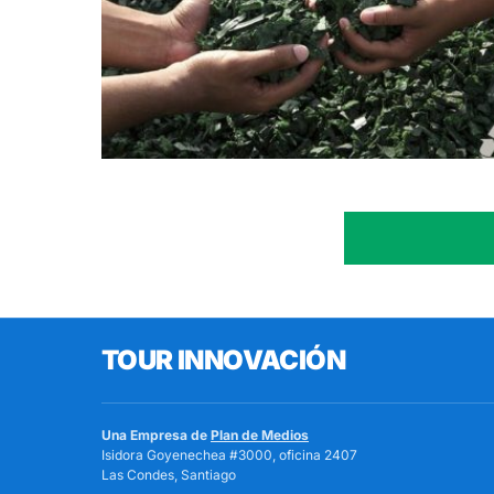
TOUR INNOVACIÓN
Una Empresa de
Plan de Medios
Isidora Goyenechea #3000, oficina 2407
Las Condes, Santiago