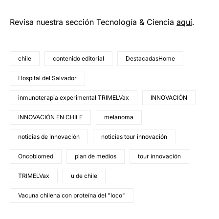
Revisa nuestra sección Tecnología & Ciencia
aqu
í
.
chile
contenido editorial
DestacadasHome
Hospital del Salvador
inmunoterapia experimental TRIMELVax
INNOVACIÓN
INNOVACIÓN EN CHILE
melanoma
noticias de innovación
noticias tour innovación
Oncobiomed
plan de medios
tour innovación
TRIMELVax
u de chile
Vacuna chilena con proteína del "loco"