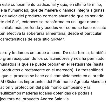
 este conocimiento tradicional y que, en último término,
ia de la humanidad, que de manera dinámica integra algunas
n de valor del producto cordero ahumado que es servido
te del Sur´, entonces se transforma en un lugar donde
ón chilota más profunda y puedes ver como se hace rescate
n efectiva la soberanía alimentaria, desde el particular
aracterísticas de este sitio SIPAM”.
dero y le damos un toque a humo. De esta forma, también
vo gran recepción de los consumidores y nos ha permitido
humados la que se puede probar en el restaurante (hasta
s productos directamente en el mercado). La trazabilidad
a que el proceso se hace casi completamente en el predio
AM (Sistemas Importantes del Patrimonio Agrícola Mundial)
ación y protección del patrimonio campesino y la
eutilizamos maderas locales obtenidas de podas a
jecutora del proyecto Andrea Saldivia.