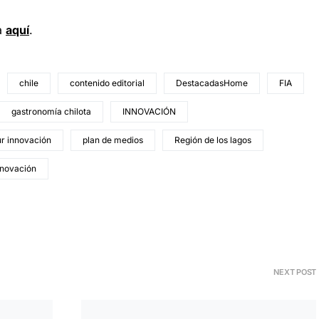
ra
aquí
.
chile
contenido editorial
DestacadasHome
FIA
gastronomía chilota
INNOVACIÓN
ur innovación
plan de medios
Región de los lagos
nnovación
NEXT POST