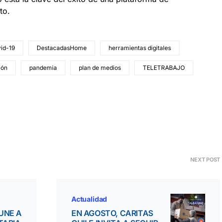
rto.
id-19
DestacadasHome
herramientas digitales
ión
pandemia
plan de medios
TELETRABAJO
NEXT POST
Actualidad
UNE A
EN AGOSTO, CARITAS