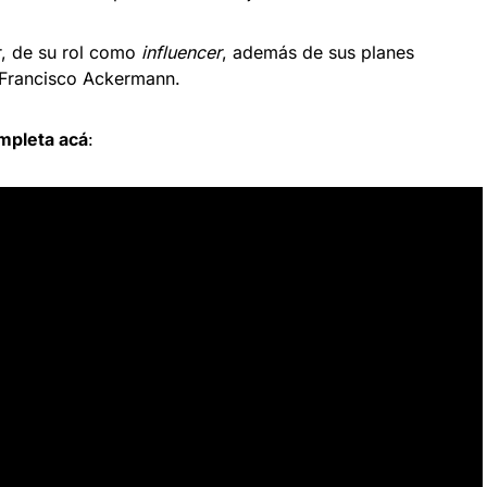
, de su rol como
influencer
, además de sus planes
 Francisco Ackermann.
mpleta acá
: