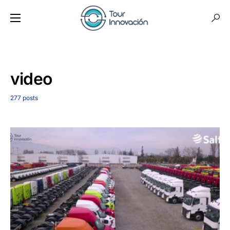
video
277 posts