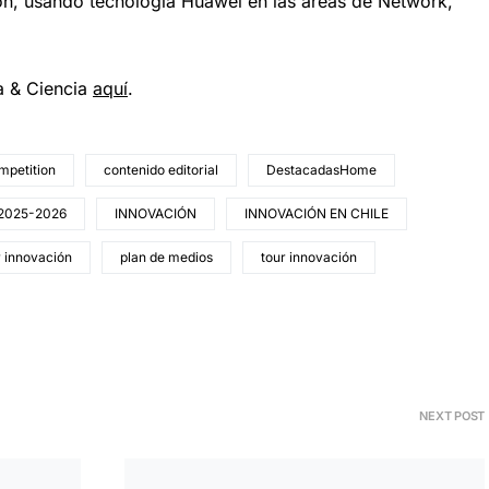
n, usando tecnología Huawei en las áreas de Network,
a & Ciencia
aqu
í
.
mpetition
contenido editorial
DestacadasHome
 2025-2026
INNOVACIÓN
INNOVACIÓN EN CHILE
r innovación
plan de medios
tour innovación
NEXT POST