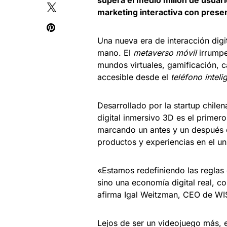
supera el medio millón de usuar
marketing interactiva con prese
Una nueva era de interacción digi
mano. El
metaverso móvil
irrumpe
mundos virtuales, gamificación, c
accesible desde el
teléfono inteli
Desarrollado por la startup chile
digital inmersivo 3D es el prime
marcando un antes y un después d
productos y experiencias en el uni
«Estamos redefiniendo las reglas
sino una economía digital real, co
afirma Igal Weitzman, CEO de WIS
Lejos de ser un videojuego más, 