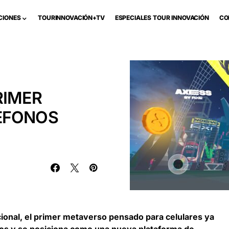
CIONES
TOURINNOVACIÓN+TV
ESPECIALES TOUR INNOVACIÓN
CO
RIMER
ÉFONOS
cional, el primer metaverso pensado para celulares ya