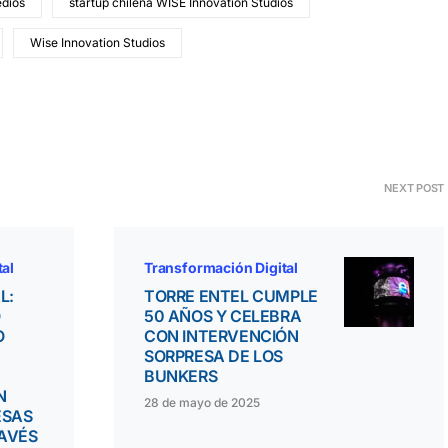
edios
startup chilena WISE Innovation Studios
Wise Innovation Studios
NEXT POST
tal
Transformación Digital
L:
TORRE ENTEL CUMPLE
O
50 AÑOS Y CELEBRA
O
CON INTERVENCIÓN
SORPRESA DE LOS
BUNKERS
N
28 de mayo de 2025
ESAS
RAVÉS