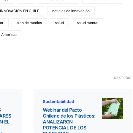
INNOVACIÓN EN CHILE
noticias de innovación
lor
plan de medios
salud
salud mental
s Américas
NEXT POST
Sustentabilidad
S
Webinar del Pacto
IARES
Chileno de los Plásticos:
N EL
ANALIZARON
POTENCIAL DE LOS