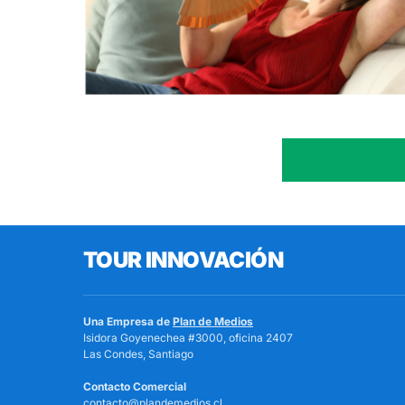
TOUR INNOVACIÓN
Una Empresa de
Plan de Medios
Isidora Goyenechea #3000, oficina 2407
Las Condes, Santiago
Contacto Comercial
contacto@plandemedios.cl