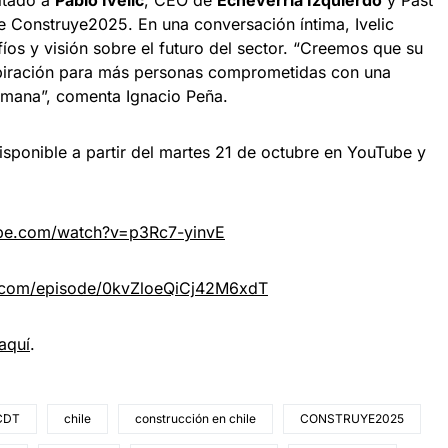
vitado a
Pablo Ivelic
, CEO de
Echeverría Izquierdo
y Past
e Construye2025. En una conversación íntima, Ivelic
os y visión sobre el futuro del sector. “Creemos que su
spiración para más personas comprometidas con una
umana”, comenta Ignacio Peña.
isponible a partir del martes 21 de octubre en YouTube y
ube.com/watch?v=p3Rc7-yinvE
fy.com/episode/0kvZloeQiCj42M6xdT
aquí
.
CDT
chile
construcción en chile
CONSTRUYE2025