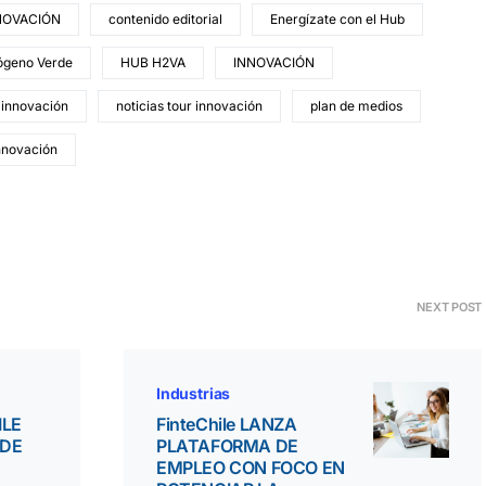
NOVACIÓN
contenido editorial
Energízate con el Hub
ógeno Verde
HUB H2VA
INNOVACIÓN
 innovación
noticias tour innovación
plan de medios
innovación
NEXT POST
Industrias
ILE
FinteChile LANZA
 DE
PLATAFORMA DE
EMPLEO CON FOCO EN