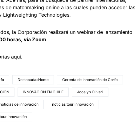
. Además, para la búsqueda de partner internacional,
s de matchmaking online a las cuales pueden acceder las
 y Lightweighting Technologies.
dos, la Corporación realizará un webinar de lanzamiento
0.00 horas, vía Zoom
.
orias
aquí
.
rfo
DestacadasHome
Gerenta de Innovación de Corfo
CIÓN
INNOVACIÓN EN CHILE
Jocelyn Olivari
noticias de innovación
noticias tour innovación
tour innovación