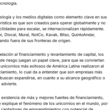
ecnología.
nología y los medios digitales como elemento clave en sus
rística es que son creados para operar globalmente y no
facilidades para escalar, se internacionalizan rápidamente.
i, Dlocal, Mural, NotCo, Kavak, Bitso, QuintoAndar,
ando fuera de sus fronteras de origen.
elación al financiamiento y levantamiento de capital, los
s de riesgo juegan un papel clave, para que se conviertan
 unicornios más exitosos de América Latina realizaron al
ciamiento, lo cual da a entender que son empresas más
 buscan expandirse, en cuanto a su alcance geográfico o
 advierte.
a existencia de más y mejores fuentes de financiamiento,
e explique el fenómeno de los unicornios en el mundo, por
s captadores de emprendimientos con potencial de