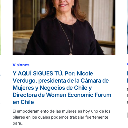
Visiones
L
Y AQUÍ SIGUES TÚ. Por: Nicole
Verdugo, presidenta de la Cámara de
Mujeres y Negocios de Chile y
Directora de Women Economic Forum
en Chile
El empoderamiento de las mujeres es hoy uno de los
pilares en los cuales podemos trabajar fuertemente
para…