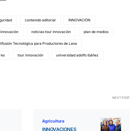
guridad
contenido editorial
INNOVACIÓN
 innovación
noticias tour innovación
plan de medios
ifusión Tecnológica para Productores de Lana
res
tour innovación
universidad adolfo ibáñez
NEXT POST
Agricultura
INNOVACIONES