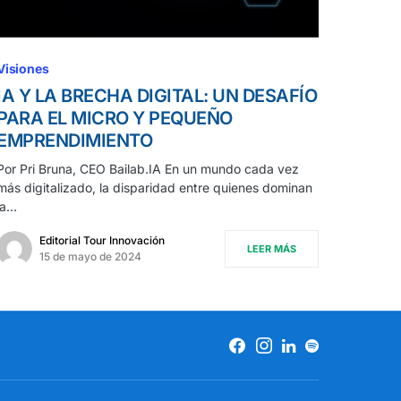
Visiones
IA Y LA BRECHA DIGITAL: UN DESAFÍO
PARA EL MICRO Y PEQUEÑO
EMPRENDIMIENTO
Por Pri Bruna, CEO Bailab.IA En un mundo cada vez
más digitalizado, la disparidad entre quienes dominan
la…
Editorial Tour Innovación
LEER MÁS
15 de mayo de 2024