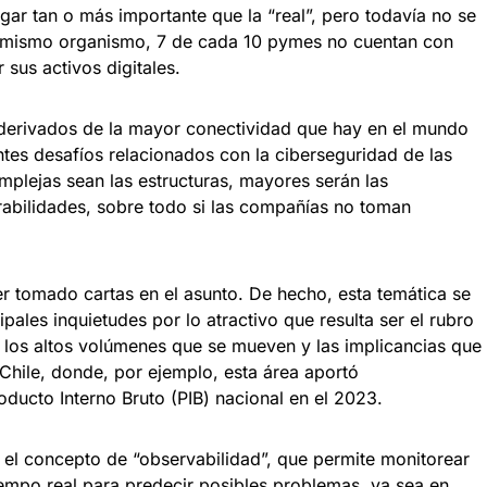
gar tan o más importante que la “real”, pero todavía no se
el mismo organismo, 7 de cada 10 pymes no cuentan con
sus activos digitales.
derivados de la mayor conectividad que hay en el mundo
tes desafíos relacionados con la ciberseguridad de las
mplejas sean las estructuras, mayores serán las
rabilidades, sobre todo si las compañías no toman
er tomado cartas en el asunto. De hecho, esta temática se
pales inquietudes por lo atractivo que resulta ser el rubro
s los altos volúmenes que se mueven y las implicancias que
Chile, donde, por ejemplo, esta área aportó
ducto Interno Bruto (PIB) nacional en el 2023.
 el concepto de “observabilidad”, que permite monitorear
iempo real para predecir posibles problemas, ya sea en