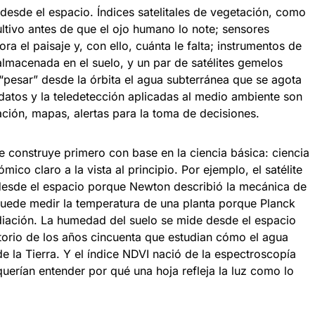
esde el espacio. Índices satelitales de vegetación, como
ultivo antes de que el ojo humano lo note; sensores
 el paisaje y, con ello, cuánta le falta; instrumentos de
macenada en el suelo, y un par de satélites gemelos
“pesar” desde la órbita el agua subterránea que se agota
 datos y la teledetección aplicadas al medio ambiente son
ción, mapas, alertas para la toma de decisiones.
e construye primero con base en la ciencia básica: ciencia
ico claro a la vista al principio. Por ejemplo, el satélite
esde el espacio porque Newton describió la mecánica de
 puede medir la temperatura de una planta porque Planck
adiación. La humedad del suelo se mide desde el espacio
orio de los años cincuenta que estudian cómo el agua
de la Tierra. Y el índice NDVI nació de la espectroscopía
querían entender por qué una hoja refleja la luz como lo