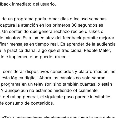
dback inmediato del usuario.
to de un programa podía tomar días o incluso semanas.
captura la atención en los primeros 30 segundos es
 Un contenido que genera rechazo recibe dislikes o
de minutos. Esta inmediatez del feedback permite mejorar
inar mensajes en tiempo real. Es aprender de la audiencia
e la práctica diaria, algo que el tradicional People Meter,
ado, simplemente no puede ofrecer.
l considerar dispositivos conectados y plataformas online,
a esta lógica digital. Ahora los canales no solo sabrán
programa en un televisor, sino también cuántas lo están
. Y aunque aún no estamos midiendo oficialmente
el rating general, el siguiente paso parece inevitable:
 de consumo de contenidos.
re «TV» y «streaming»; simplemente consume lo que quiere,