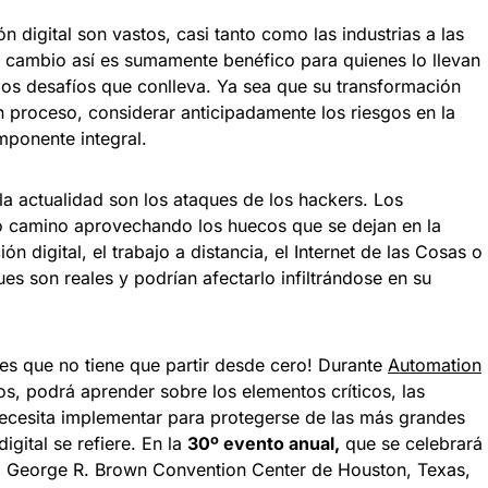
n digital son vastos, casi tanto como las industrias a las
n cambio así es sumamente benéfico para quienes lo llevan
los desafíos que conlleva. Ya sea que su transformación
n proceso, considerar anticipadamente los riesgos en la
mponente integral.
a actualidad son los ataques de los hackers. Los
io camino aprovechando los huecos que se dejan en la
n digital, el trabajo a distancia, el Internet de las Cosas o
ues son reales y podrían afectarlo infiltrándose en su
es que no tiene que partir desde cero! Durante
Automation
os, podrá aprender sobre los elementos críticos, las
 necesita implementar para protegerse de las más grandes
gital se refiere. En la
30º evento anual,
que se celebrará
 el George R. Brown Convention Center de Houston, Texas,