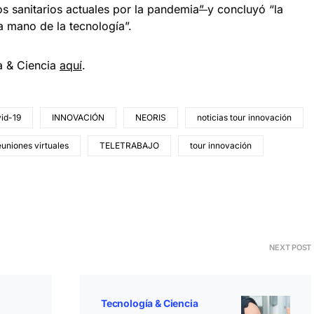
s sanitarios actuales por la pandemia
”
y concluyó “la
a mano de la tecnología”.
a & Ciencia
aquí
.
id-19
INNOVACIÓN
NEORIS
noticias tour innovación
euniones virtuales
TELETRABAJO
tour innovación
NEXT POST
Tecnología & Ciencia