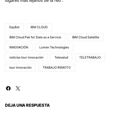
lugares más lejanos de la red”.
EquBot
IBM CLOUD
IBM Cloud Pak for Data as a Service
IBM Cloud Satellite
INNOVACIÓN
Lumen Technologies
noticias tour innovación
Telesalud
TELETRABAJO
tour innovación
TRABAJO REMOTO
DEJA UNA RESPUESTA