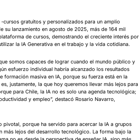
s -cursos gratuitos y personalizados para un amplio
de su lanzamiento en agosto de 2025, más de 164 mil
plataforma de cursos, demostrando el creciente interés por
ilizar la IA Generativa en el trabajo y la vida cotidiana.
 que somos capaces de lograr cuando el mundo público y
gún esfuerzo individual habría alcanzado los resultados
 formación masiva en IA, porque su fuerza está en la
es, justamente, la que hoy queremos llevar más lejos para
rque para Chile, la IA no es solo una agenda tecnológica;
oductividad y empleo”, destacó Rosario Navarro,
 pivotal, porque ha servido para acercar la IA a grupos
 más lejos del desarrollo tecnológico. La forma bajo la
ma no es desde la perspectiva de enseñar IA, sino más