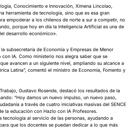
ología, Conocimiento e Innovación, Ximena Lincolao,
na herramienta de tecnología, sino que es esa gran
ra empoderar a los chilenos de norte a sur a competir, no
do, porque hoy en día la Inteligencia Artificial es una de
el desarrollo económico».
 a la subsecretaría de Economía y Empresas de Menor
con IA. Como ministerio nos alegra saber que se
 que avancen a un siguiente nivel, ampliando su alcance a
érica Latina”, comentó el ministro de Economía, Fomento y
l Trabajo, Gustavo Rosende, destacó los resultados de la
rmando: “Hoy damos un nuevo impulso, un nuevo paso,
iudadanía a través de cuatro iniciativas masivas del SENCE
de la educación con Hazlo con IA Profesores.
la tecnología al servicio de las personas, ayudando a
s para que los docentes se puedan dedicar a lo que más