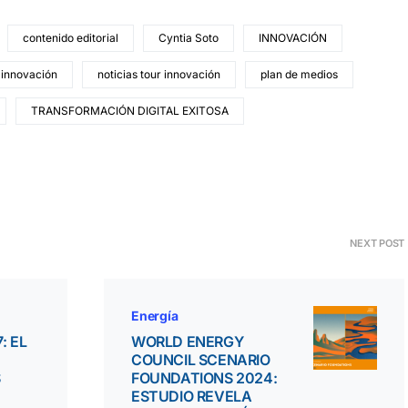
contenido editorial
Cyntia Soto
INNOVACIÓN
 innovación
noticias tour innovación
plan de medios
TRANSFORMACIÓN DIGITAL EXITOSA
NEXT POST
Energía
: EL
WORLD ENERGY
COUNCIL SCENARIO
S
FOUNDATIONS 2024:
ESTUDIO REVELA