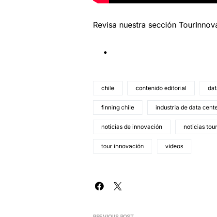
Revisa nuestra sección TourInno
chile
contenido editorial
dat
finning chile
industria de data cent
noticias de innovación
noticias tou
tour innovación
videos
PREVIOUS POST