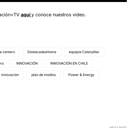
vación+TV
aquí
y conoce nuestros video.
a centers
DestacadasHome
equipos Caterpillar
ers
INNOVACIÓN
INNOVACIÓN EN CHILE
r innovación
plan de medios
Power & Energy
NEXT POST