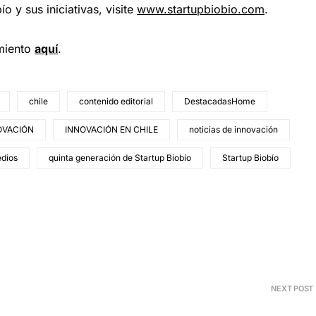
 y sus iniciativas, visite
www.startupbiobio.com
.
miento
a
quí
.
chile
contenido editorial
DestacadasHome
OVACIÓN
INNOVACIÓN EN CHILE
noticias de innovación
edios
quinta generación de Startup Biobío
Startup Biobío
NEXT POST