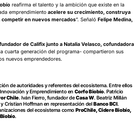
iobío
reafirma el talento y la ambición que existe en la
cada emprendimiento
acelere su crecimiento, construya
ra competir en nuevos mercados
”. Señaló
Felipe Medina,
 fundador de
Califix junto a Natalia Velasco, cofundadora
la cuarta generación del programa- compartieron sus
 los nuevos emprendedores.
ción de autoridades y referentes del ecosistema. Entre ellos
e Innovación y Emprendimiento en
Corfo Biobío
. Patricio
or Chile
. Iván Fierro, fundador de
Casa W
. Beatriz Millán
y Cristian Hoffman en representación del
Banco BCI
.
ganizaciones del ecosistema como
ProChile, Cidere Biobío,
 Biobío
.