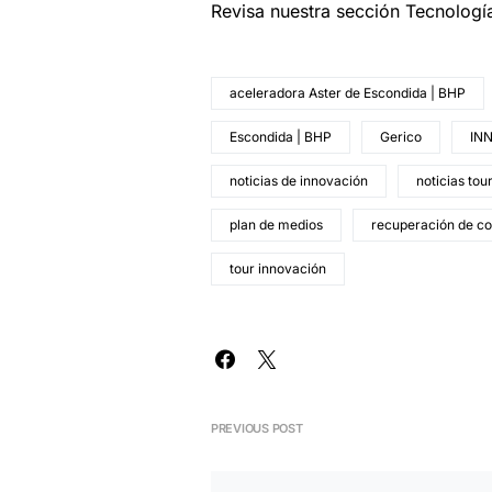
Revisa nuestra sección Tecnologí
aceleradora Aster de Escondida | BHP
Escondida | BHP
Gerico
IN
noticias de innovación
noticias tou
plan de medios
recuperación de c
tour innovación
PREVIOUS POST