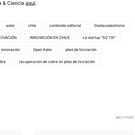
a & Ciencia
aqu
í
.
aster
chile
contenido editorial
DestacadasHome
NOVACIÓN
INNOVACIÓN EN CHILE
La startup “SG TIS”
r innovación
Open Aster
pilas de lixiviación
obre
recuperación de cobre en pilas de lixiviación
NEXT POST