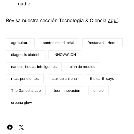
nadie.
Revisa nuestra sección Tecnología & Ciencia
aquí
.
agricultura
contenido editorial
DestacadasHome
diagnosis biotech
INNOVACIÓN
nanopartículas inteligentes
plan de medios
risas pendientes
startup chilena
the earth says
The Ganesha Lab
tour innovación
unibio
urbana glow