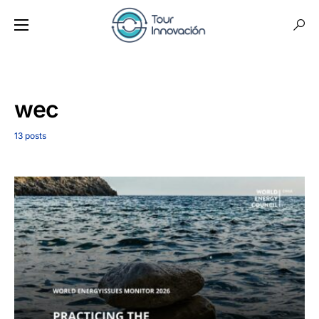
wec
13 posts