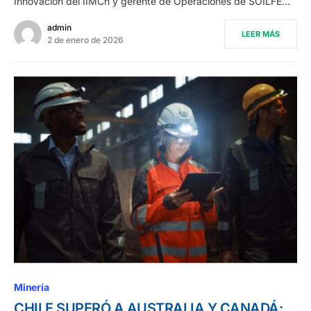
Innovación del IIMCh y gerente de Operaciones de SOILFE…
admin
LEER MÁS
2 de enero de 2026
Minería
CHILE SUPERÓ A AUSTRALIA Y CANADÁ: