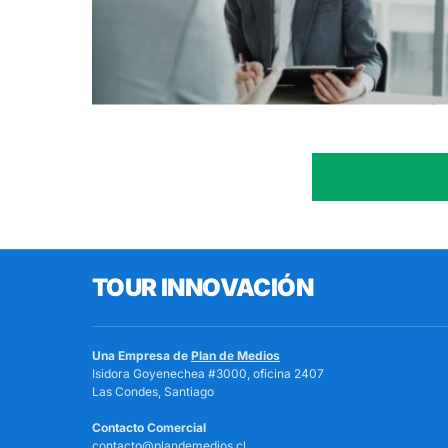
TOUR INNOVACIÓN
Una Empresa de
Plan de Medios
Isidora Goyenechea #3000, oficina 2407
Las Condes, Santiago
Contacto Comercial
contacto@plandemedios.cl