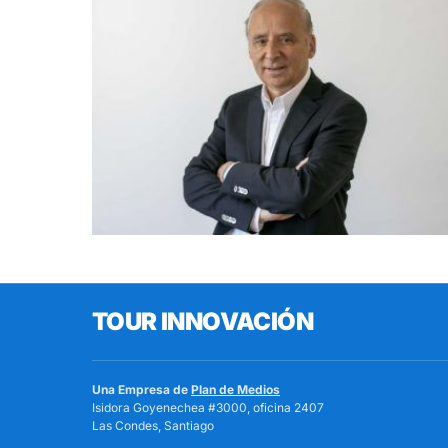
TOUR INNOVACIÓN
Una Empresa de
Plan de Medios
Isidora Goyenechea #3000, oficina 2407
Las Condes, Santiago