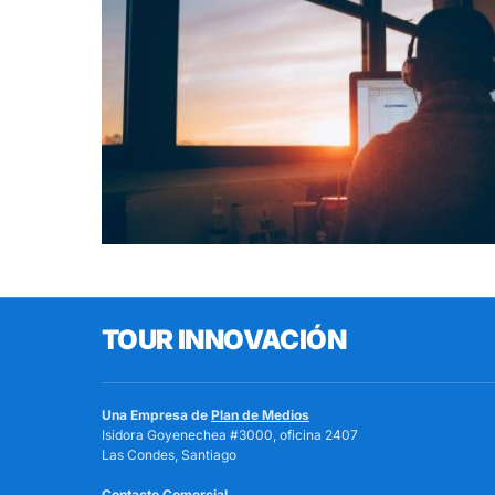
TOUR INNOVACIÓN
Una Empresa de
Plan de Medios
Isidora Goyenechea #3000, oficina 2407
Las Condes, Santiago
Contacto Comercial