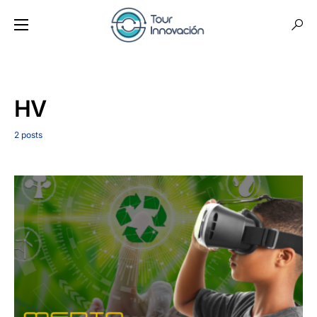
HV
2 posts