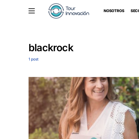
NOSOTROS
SEC
blackrock
1 post