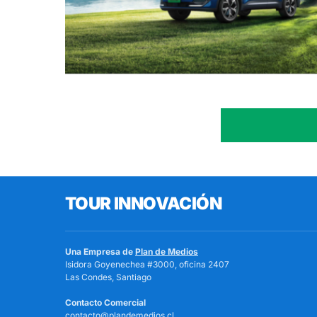
TOUR INNOVACIÓN
Una Empresa de
Plan de Medios
Isidora Goyenechea #3000, oficina 2407
Las Condes, Santiago
Contacto Comercial
contacto@plandemedios.cl