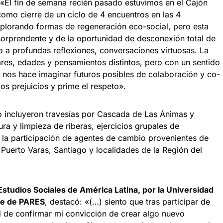
: «El fin de semana recién pasado estuvimos en el Cajón
mo cierre de un ciclo de 4 encuentros en las 4
plorando formas de regeneración eco-social, pero esta
orprendente y de la oportunidad de desconexión total de
o a profundas reflexiones, conversaciones virtuosas. La
res, edades y pensamientos distintos, pero con un sentido
 nos hace imaginar futuros posibles de colaboración y co-
os prejuicios y prime el respeto».
no incluyeron travesías por Cascada de Las Ánimas y
a y limpieza de riberas, ejercicios grupales de
n la participación de agentes de cambio provenientes de
erto Varas, Santiago y localidades de la Región del
Estudios Sociales de América Latina, por la Universidad
te de PARES
, destacó: «(…) siento que tras participar de
d de confirmar mi convicción de crear algo nuevo