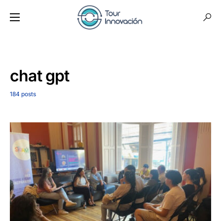
chat gpt
184 posts