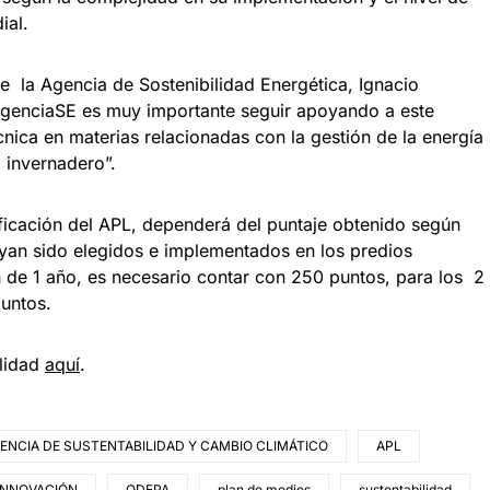
ial.
de la Agencia de Sostenibilidad Energética, Ignacio
 AgenciaSE es muy importante seguir apoyando a este
cnica en materias relacionadas con la gestión de la energía
 invernadero”.
ificación del APL, dependerá del puntaje obtenido según
ayan sido elegidos e implementados en los predios
ón de 1 año, es necesario contar con 250 puntos, para los 2
untos.
ilidad
aquí
.
ENCIA DE SUSTENTABILIDAD Y CAMBIO CLIMÁTICO
APL
INNOVACIÓN
ODEPA
plan de medios
sustentabilidad