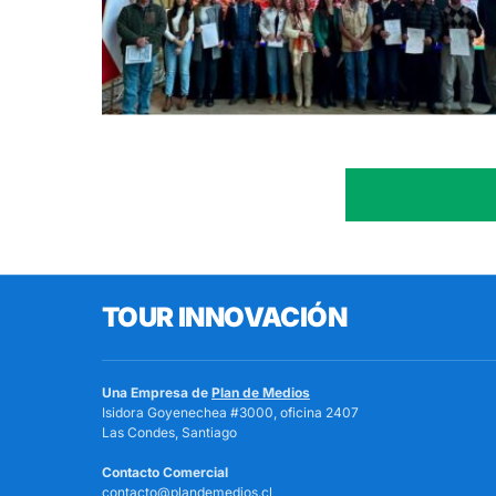
TOUR INNOVACIÓN
Una Empresa de
Plan de Medios
Isidora Goyenechea #3000, oficina 2407
Las Condes, Santiago
Contacto Comercial
contacto@plandemedios.cl