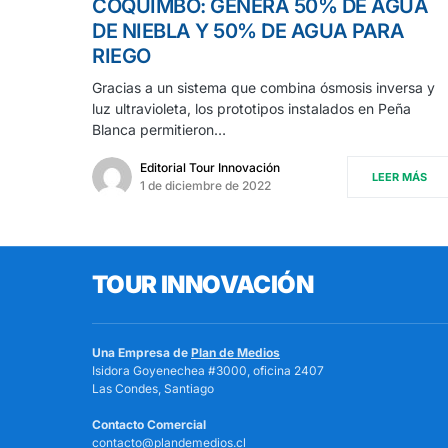
COQUIMBO: GENERA 50% DE AGUA
DE NIEBLA Y 50% DE AGUA PARA
RIEGO
Gracias a un sistema que combina ósmosis inversa y
luz ultravioleta, los prototipos instalados en Peña
Blanca permitieron…
Editorial Tour Innovación
LEER MÁS
1 de diciembre de 2022
TOUR INNOVACIÓN
Una Empresa de
Plan de Medios
Isidora Goyenechea #3000, oficina 2407
Las Condes, Santiago
Contacto Comercial
contacto@plandemedios.cl