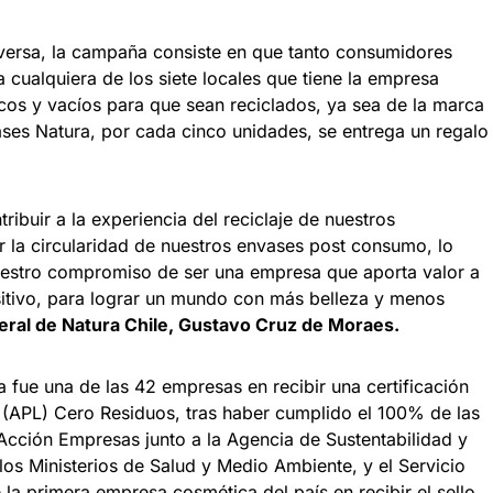
versa, la campaña consiste en que tanto consumidores
 cualquiera de los siete locales que tiene la empresa
cos y vacíos para que sean reciclados, ya sea de la marca
ases Natura, por cada cinco unidades, se entrega un regalo
ribuir a la experiencia del reciclaje de nuestros
 la circularidad de nuestros envases post consumo, lo
uestro compromiso de ser una empresa que aporta valor a
itivo, para lograr un mundo con más belleza y menos
ral de Natura Chile, Gustavo Cruz de Moraes.
 fue una de las 42 empresas en recibir una certificación
(APL) Cero Residuos, tras haber cumplido el 100% de las
cción Empresas junto a la Agencia de Sustentabilidad y
os Ministerios de Salud y Medio Ambiente, y el Servicio
la primera empresa cosmética del país en recibir el sello