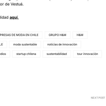
or de Vestuá.
ilidad
aquí
.
PRESAS DE MODA EN CHILE
GRUPO H&M
H&M
LE
moda sustentable
noticias de innovación
edios
startup chilena
sustentabilidad
tour innovación
NEXT POST