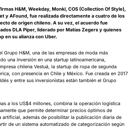
 firmas H&M, Weekday, Monki, COS (Collection Of Style),
t y AFound, fue realizada directamente a cuatro de los
ecto de origen chileno. A su vez, el acuerdo fue
ados DLA Piper, liderado por Matías Zegers y quienes
p en su alianza con Uber.
, el Grupo H&M, una de las empresas de moda más
do una inversión en una startup latinoamericana,
empresa chilena Vestuá, la startup de ropa de segunda
ca, con presencia en Chile y México. Fue creada en 2017
dés y entre sus inversionistas están también el Grupo
as a los US$4 millones, combina la operación logística
rnamente que permite determinar precios óptimos de
a artificial, además de posibilitar la publicación diaria de
rtir de un sistema automatizado de categorización según