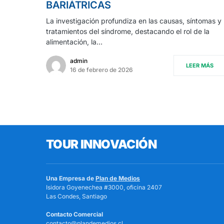
BARIÁTRICAS
La investigación profundiza en las causas, síntomas y
tratamientos del síndrome, destacando el rol de la
alimentación, la…
admin
LEER MÁS
16 de febrero de 2026
TOUR INNOVACIÓN
Una Empresa de
Plan de Medios
Isidora Goyenechea #3000, oficina 2407
Las Condes, Santiago
Contacto Comercial
contacto@plandemedios.cl