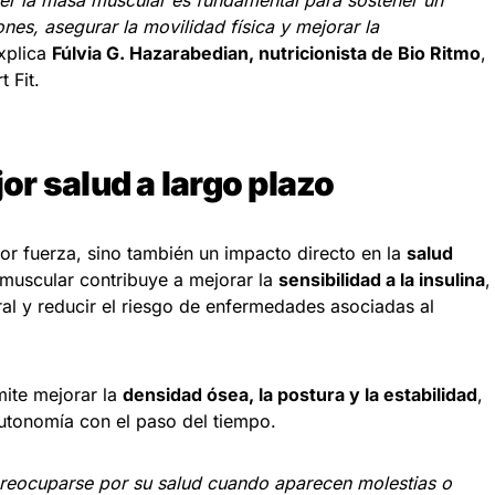
er la masa muscular es fundamental para sostener un
nes, asegurar la movilidad física y mejorar la
explica
Fúlvia G. Hazarabedian, nutricionista de Bio Ritmo
,
 Fit.
r salud a largo plazo
r fuerza, sino también un impacto directo en la
salud
muscular contribuye a mejorar la
sensibilidad a la insulina
,
oral y reducir el riesgo de enfermedades asociadas al
mite mejorar la
densidad ósea, la postura y la estabilidad
,
autonomía con el paso del tiempo.
eocuparse por su salud cuando aparecen molestias o