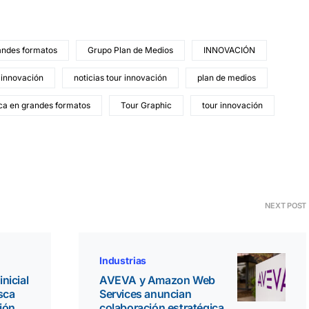
andes formatos
Grupo Plan de Medios
INNOVACIÓN
 innovación
noticias tour innovación
plan de medios
ica en grandes formatos
Tour Graphic
tour innovación
NEXT POST
Industrias
inicial
AVEVA y Amazon Web
sca
Services anuncian
ción
colaboración estratégica