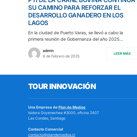
SU CAMINO PARA REFORZAR EL
DESARROLLO GANADERO EN LOS
LAGOS
En la ciudad de Puerto Varas, se llevó a cabo la
primera reunión de Gobernanza del año 2025…
admin
LEER MÁS
6 de febrero de 2025
TOUR INNOVACIÓN
Una Empresa de
Plan de Medios
Isidora Goyenechea #3000, oficina 2407
Las Condes, Santiago
Contacto Comercial
contacto@plandemedios.cl