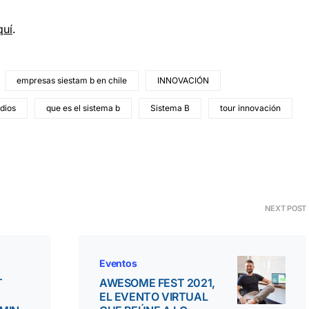
quí
.
empresas siestam b en chile
INNOVACIÓN
dios
que es el sistema b
Sistema B
tour innovación
NEXT POST
Eventos
T
AWESOME FEST 2021,
EL EVENTO VIRTUAL