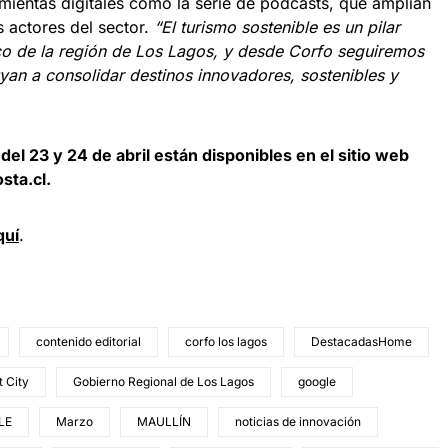
mientas digitales como la serie de podcasts, que amplían
s actores del sector.
“El turismo sostenible es un pilar
co de la región de Los Lagos, y desde Corfo seguiremos
yan a consolidar destinos innovadores, sostenibles y
del 23 y 24 de abril están disponibles en el sitio web
sta.cl.
quí
.
contenido editorial
corfo los lagos
DestacadasHome
 City
Gobierno Regional de Los Lagos
google
LE
Marzo
MAULLÍN
noticias de innovación