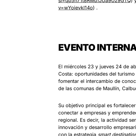
si=qp5h7Tt8RMu1JUa9Uz9GTQ
) 
v=wYoievkl14o
) .
EVENTO INTERN
El miércoles 23 y jueves 24 de ab
Costa: oportunidades del turismo 
fomentar el intercambio de conoci
de las comunas de Maullín, Calbu
Su objetivo principal es fortalec
conectar a empresas y emprende
regional. Es decir, la actividad s
innovación y desarrollo empresari
con la estrategia
smart destinatio