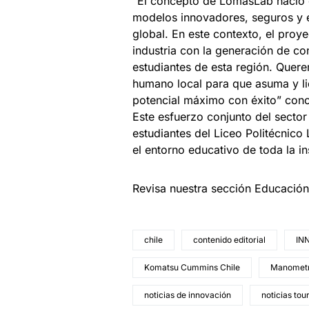
“El concepto de LomasLab nació c
modelos innovadores, seguros y ef
global. En este contexto, el pro
industria con la generación de co
estudiantes de esta región. Quere
humano local para que asuma y lid
potencial máximo con éxito” con
Este esfuerzo conjunto del sector
estudiantes del Liceo Politécnico 
el entorno educativo de toda la in
Revisa nuestra sección Educació
chile
contenido editorial
IN
Komatsu Cummins Chile
Manometr
noticias de innovación
noticias tou