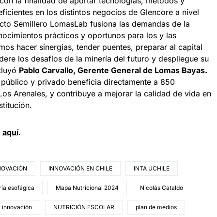
on la finalidad de aportar tecnologías, métodos y
icientes en los distintos negocios de Glencore a nivel
yecto Semillero LomasLab fusiona las demandas de la
nocimientos prácticos y oportunos para los y las
mos hacer sinergias, tender puentes, preparar al capital
ere los desafíos de la minería del futuro y despliegue su
cluyó
Pablo Carvallo, Gerente General de Lomas Bayas.
 público y privado beneficia directamente a 850
Los Arenales, y contribuye a mejorar la calidad de vida en
stitución.
n
a
quí
.
NOVACIÓN
INNOVACIÓN EN CHILE
INTA UCHILE
ía esofágica
Mapa Nutricional 2024
Nicolás Cataldo
r innovación
NUTRICIÓN ESCOLAR
plan de medios