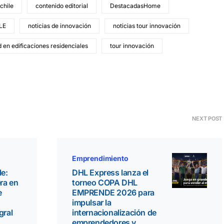
chile
contenido editorial
DestacadasHome
LE
noticias de innovación
noticias tour innovación
 en edificaciones residenciales
tour innovación
NEXT POST
Emprendimiento
le:
DHL Express lanza el
ra en
torneo COPA DHL
e
EMPRENDE 2026 para
impulsar la
gral
internacionalización de
emprendedores y