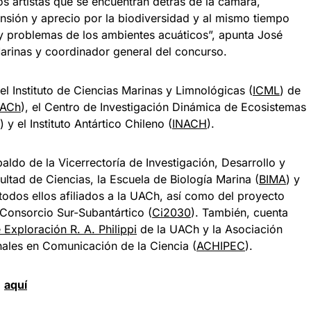
sos artistas que se encuentran detrás de la cámara,
nsión y aprecio por la biodiversidad y al mismo tiempo
 y problemas de los ambientes acuáticos”, apunta José
Marinas y coordinador general del concurso.
l Instituto de Ciencias Marinas y Limnológicas (
ICML
) de
ACh
), el Centro de Investigación Dinámica de Ecosistemas
) y el Instituto Antártico Chileno (
INACH
).
aldo de la Vicerrectoría de Investigación, Desarrollo y
cultad de Ciencias, la Escuela de Biología Marina (
BIMA
) y
 todos ellos afiliados a la UACh, así como del proyecto
 Consorcio Sur-Subantártico (
Ci2030
). También, cuenta
Exploración R. A. Philippi
de la UACh y la Asociación
nales en Comunicación de la Ciencia (
ACHIPEC
).
d
aquí